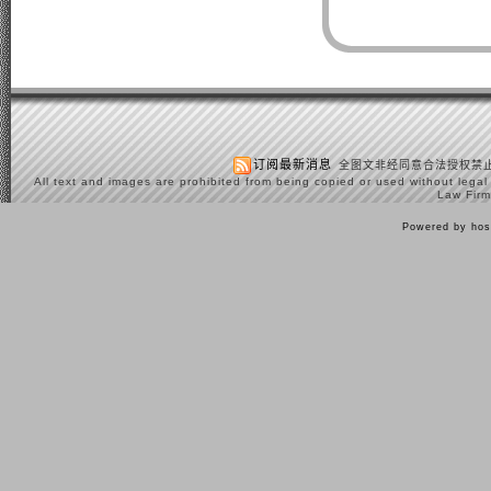
订阅最新消息
全图文非经同意合法授权禁止
All text and images are prohibited from being copied or used without legal
Law Firm
Powered by hos