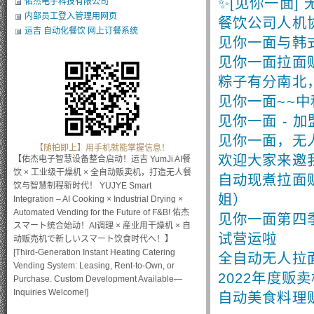
✨[见你一面]
佑杰电子科技有限公司
内部员工登入管理用网页
餐饮公司人机
运吉 自动化餐饮 网上订餐系统
见你一面与韩
见你一面拉面
粽子有分南北
见你一面~~
见你一面 -
见你一面，无人
【随拍即上】用手机就能掌握信息！
欢迎大家来邀
【佑杰电子智慧设备整合启动！运吉 YumJi AI餐
饮 × 工业级干燥机 × 全自动贩卖机，打造无人餐
自动现煮拉面贩卖
饮与智慧制程新时代！ YUJYE Smart
姐）
Integration – AI Cooking × Industrial Drying ×
Automated Vending for the Future of F&B! 佑杰
见你一面第四
スマート统合始动！AI调理 × 産业用干燥机 × 自
试营运啦
动贩売机で新しいスマート饮食时代へ！】
[Third-Generation Instant Heating Catering
全自动无人拉
Vending System: Leasing, Rent-to-Own, or
2022年度贩
Purchase. Custom Development Available—
Inquiries Welcome!]
自动美食料理