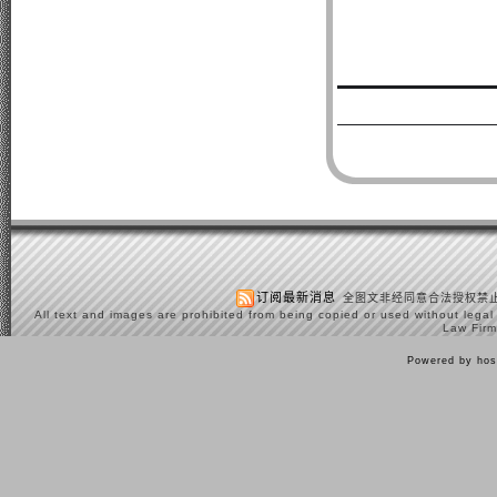
订阅最新消息
全图文非经同意合法授权禁止
All text and images are prohibited from being copied or used without legal
Law Firm
Powered by hos