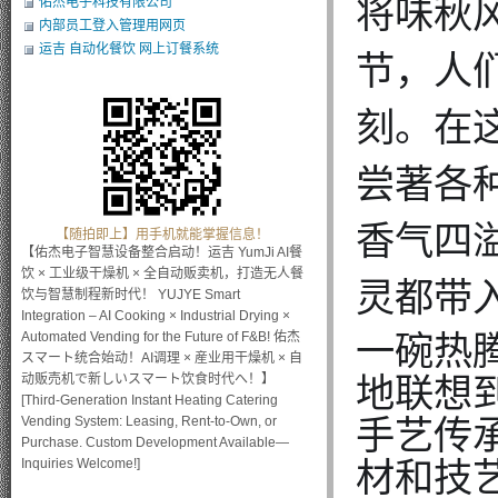
将味
秋
佑杰电子科技有限公司
内部员工登入管理用网页
运吉 自动化餐饮 网上订餐系统
节，人
刻。在
尝著各
香气四
【随拍即上】用手机就能掌握信息！
【佑杰电子智慧设备整合启动！运吉 YumJi AI餐
饮 × 工业级干燥机 × 全自动贩卖机，打造无人餐
灵都带
饮与智慧制程新时代！ YUJYE Smart
Integration – AI Cooking × Industrial Drying ×
一碗热
Automated Vending for the Future of F&B! 佑杰
スマート统合始动！AI调理 × 産业用干燥机 × 自
地联想
动贩売机で新しいスマート饮食时代へ！】
[Third-Generation Instant Heating Catering
手艺传
Vending System: Leasing, Rent-to-Own, or
Purchase. Custom Development Available—
材和技
Inquiries Welcome!]