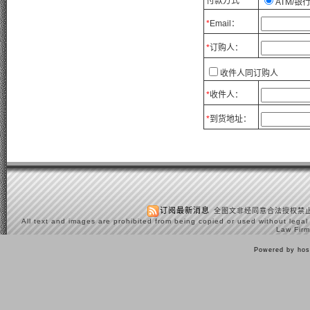
付款方式
ATM/银
*
Email：
*
订购人：
收件人同订购人
*
收件人：
*
到货地址：
订阅最新消息
全图文非经同意合法授权禁止
All text and images are prohibited from being copied or used without legal
Law Firm
Powered by hos