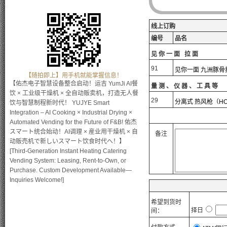
线上订购
编号
品名
见你一面 拉面
91
见你一面 九洲豚骨
【随拍即上】用手机就能掌握信息！
【佑杰电子智慧设备整合启动！运吉 YumJi AI餐
量测、仪器、工具等
饮 × 工业级干燥机 × 全自动贩卖机，打造无人餐
29
分离式 热风枪（HO
饮与智慧制程新时代！ YUJYE Smart
Integration – AI Cooking × Industrial Drying ×
Automated Vending for the Future of F&B! 佑杰
スマート统合始动！AI调理 × 産业用干燥机 × 自
备注
动贩売机で新しいスマート饮食时代へ！】
[Third-Generation Instant Heating Catering
Vending System: Leasing, Rent-to-Own, or
Purchase. Custom Development Available—
Inquiries Welcome!]
希望到货时
择日
间：