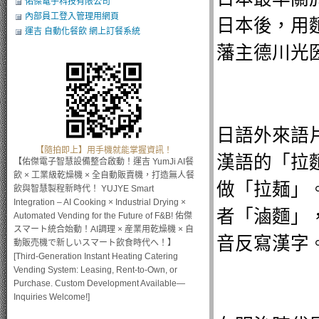
佑傑電子科技有限公司
內部員工登入管理用網頁
日本後，用
運吉 自動化餐飲 網上訂餐系統
藩主德川光
日語外來語
【隨拍即上】用手機就能掌握資訊！
漢語的「拉
【佑傑電子智慧設備整合啟動！運吉 YumJi AI餐
飲 × 工業級乾燥機 × 全自動販賣機，打造無人餐
做「拉麺」
飲與智慧製程新時代！ YUJYE Smart
Integration – AI Cooking × Industrial Drying ×
者「滷麵」，
Automated Vending for the Future of F&B! 佑傑
スマート統合始動！AI調理 × 産業用乾燥機 × 自
音反寫漢字
動販売機で新しいスマート飲食時代へ！】
[Third-Generation Instant Heating Catering
Vending System: Leasing, Rent-to-Own, or
Purchase. Custom Development Available—
Inquiries Welcome!]