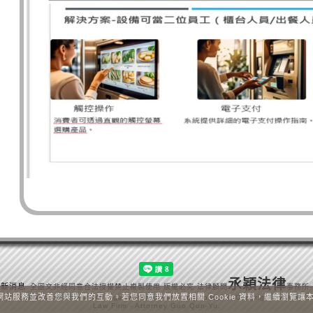
氶
穎法律
最新消息
全圖文非經同意合法授權禁止複製使用 版權必究 法律顧問
事務所
執行網站服務並改善您與我們的互動。若您同意我們放置相關 Cookie 資料，繼續瀏覽
ing copied or used without legal authorization and consent. Copyrights will be s
Law Firm - Attorney Guo Qun-Yu.