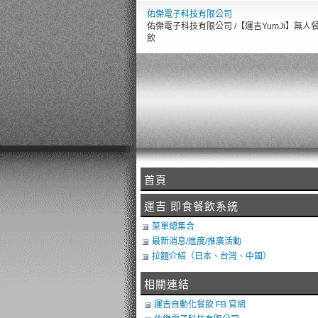
佑傑電子科技有限公司
佑傑電子科技有限公司 /【運吉YumJi】無人
飲
首頁
運吉 即食餐飲系統
菜單總集合
最新消息/進度/推廣活動
拉麵介紹（日本、台灣、中國）
相關連結
運吉自動化餐飲 FB 官網