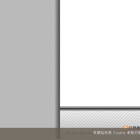
訂閱
本網站利用 Cookie 來
All text and images are prohibited from be