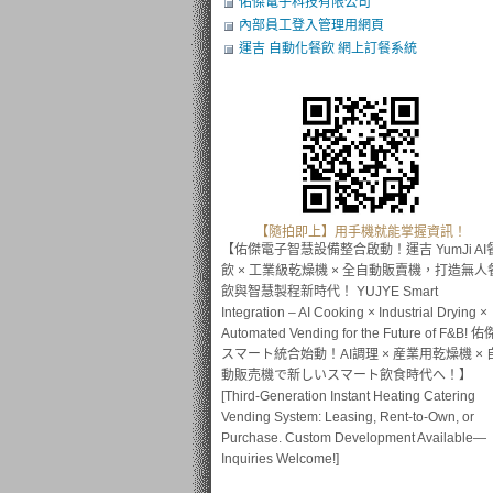
佑傑電子科技有限公司
內部員工登入管理用網頁
運吉 自動化餐飲 網上訂餐系統
【隨拍即上】用手機就能掌握資訊！
【佑傑電子智慧設備整合啟動！運吉 YumJi AI
飲 × 工業級乾燥機 × 全自動販賣機，打造無人
飲與智慧製程新時代！ YUJYE Smart
Integration – AI Cooking × Industrial Drying ×
Automated Vending for the Future of F&B! 佑
スマート統合始動！AI調理 × 産業用乾燥機 × 
動販売機で新しいスマート飲食時代へ！】
[Third-Generation Instant Heating Catering
Vending System: Leasing, Rent-to-Own, or
Purchase. Custom Development Available—
Inquiries Welcome!]