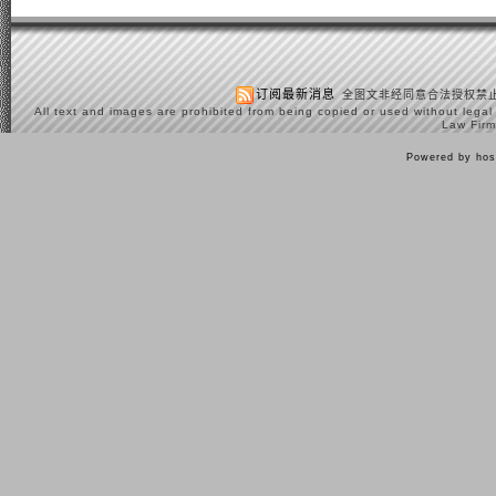
订阅最新消息
全图文非经同意合法授权禁止
All text and images are prohibited from being copied or used without legal
Law Firm
Powered by hos