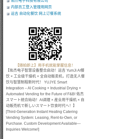
佑杰电子科技有限公司
内部员工登入管理用网页
运吉 自动化餐饮 网上订餐系统
【随拍即上】用手机就能掌握信息！
【佑杰电子智慧设备整合启动！运吉 YumJi AI餐
饮 × 工业级干燥机 × 全自动贩卖机，打造无人餐
饮与智慧制程新时代！ YUJYE Smart
Integration – AI Cooking × Industrial Drying ×
Automated Vending for the Future of F&B! 佑杰
スマート统合始动！AI调理 × 産业用干燥机 × 自
动贩売机で新しいスマート饮食时代へ！】
[Third-Generation Instant Heating Catering
Vending System: Leasing, Rent-to-Own, or
Purchase. Custom Development Available—
Inquiries Welcome!]