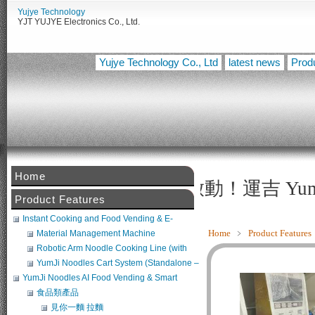
Yujye Technology
YJT YUJYE Electronics Co., Ltd.
Yujye Technology Co., Ltd
latest news
Prod
Home
智慧設備整合啟動！運吉 YumJiAI餐飲 × 工
Product Features
Instant Cooking and Food Vending & E-
Commerce System
Home
﹥
Product Features
Material Management Machine
Robotic Arm Noodle Cooking Line (with
Noodle Maker + Broth Machine) (POS
YumJi Noodles Cart System (Standalone –
Compatible)
Requires Freezer Integration)
YumJi Noodles AI Food Vending & Smart
Retail Platform
食品類產品
見你一麵 拉麵