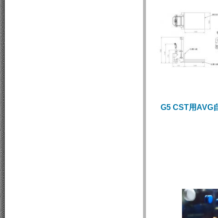
G5 CST用AV