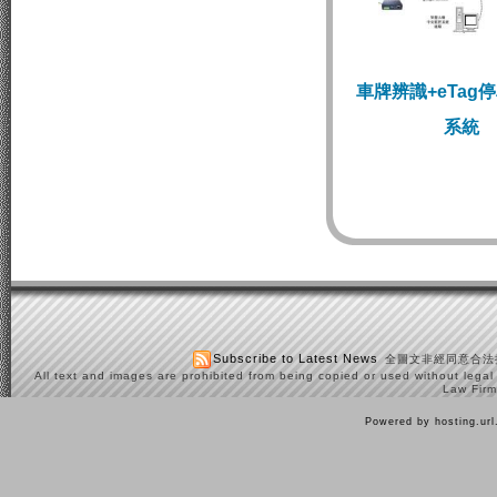
車牌辨識+eTag
系統
Subscribe to Latest News
全圖文非經同意合法
All text and images are prohibited from being copied or used without legal
Law Firm
Powered by hosting.ur