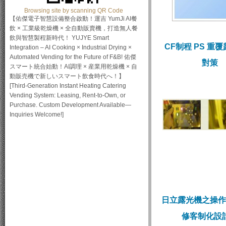
Browsing site by scanning QR Code
【佑傑電子智慧設備整合啟動！運吉 YumJi AI餐
飲 × 工業級乾燥機 × 全自動販賣機，打造無人餐
飲與智慧製程新時代！ YUJYE Smart
CF制程 PS 重
Integration – AI Cooking × Industrial Drying ×
Automated Vending for the Future of F&B! 佑傑
對策
スマート統合始動！AI調理 × 産業用乾燥機 × 自
動販売機で新しいスマート飲食時代へ！】
[Third-Generation Instant Heating Catering
Vending System: Leasing, Rent-to-Own, or
Purchase. Custom Development Available—
Inquiries Welcome!]
日立露光機之操作
修客制化設