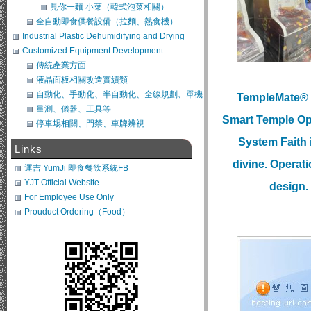
見你一麵 小菜（韓式泡菜相關）
全自動即食供餐設備（拉麵、熱食機）
Industrial Plastic Dehumidifying and Drying
System
Customized Equipment Development
傳統產業方面
液晶面板相關改造實績類
自動化、手動化、半自動化、全線規劃、單機
TempleMate® 
類改造
量測、儀器、工具等
Smart Temple Op
停車埸相關、門禁、車牌辨視
System Faith 
Links
divine. Operat
運吉 YumJi 即食餐飲系統FB
YJT Official Website
design.
For Employee Use Only
Prouduct Ordering（Food）