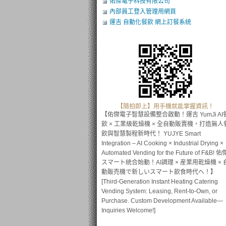
佑傑電子科技有限公司
內部員工登入管理用網頁
運吉 自動化餐飲 網上訂餐系統
【隨拍即上】用手機就能掌握資訊！
【佑傑電子智慧設備整合啟動！運吉 YumJi AI
飲 × 工業級乾燥機 × 全自動販賣機，打造無人
飲與智慧製程新時代！ YUJYE Smart
Integration – AI Cooking × Industrial Drying ×
Automated Vending for the Future of F&B! 佑
スマート統合始動！AI調理 × 産業用乾燥機 × 
動販売機で新しいスマート飲食時代へ！】
[Third-Generation Instant Heating Catering
Vending System: Leasing, Rent-to-Own, or
Purchase. Custom Development Available—
Inquiries Welcome!]