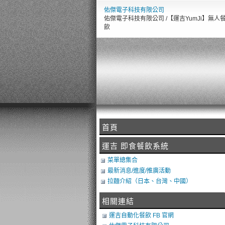
佑傑電子科技有限公司
佑傑電子科技有限公司 /【運吉YumJi】無人
飲
首頁
運吉 即食餐飲系統
菜單總集合
最新消息/進度/推廣活動
拉麵介紹（日本、台灣、中國）
相關連結
運吉自動化餐飲 FB 官網