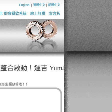
English
|
繁體中文
|
簡體中文
吉 即食餐飲系統
線上訂購
留言板
吉 YumJiAI餐飲 × 工業級乾燥機 × 全自
販賣機 擺放場地！！