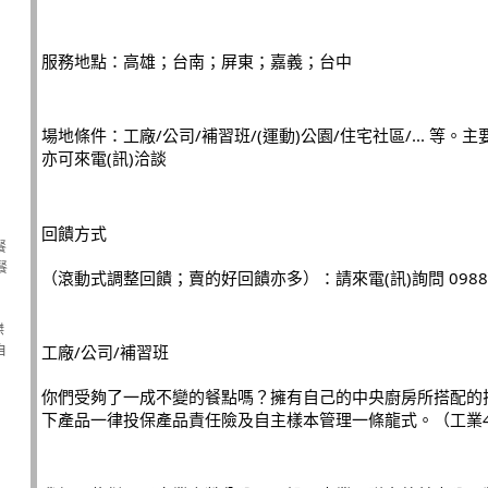
服務地點：高雄；台南；屏東；嘉義；台中
場地條件：工廠/公司/補習班/(運動)公園/住宅社區/... 等
亦可來電(訊)洽談
回饋方式
餐
餐
（滾動式調整回饋；賣的好回饋亦多）：請來電(訊)詢問 0988-7
傑
工廠/公司/補習班
自
你們受夠了一成不變的餐點嗎？擁有自己的中央廚房所搭配的
下產品一律投保產品責任險及自主樣本管理一條龍式。（工業4