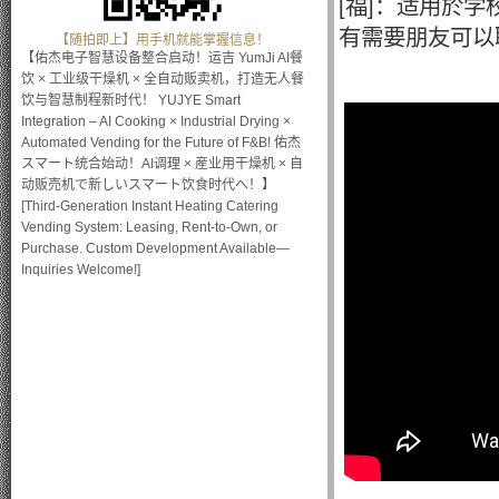
[福]：适用於学校
有需要朋友可以联系我
【随拍即上】用手机就能掌握信息！
【佑杰电子智慧设备整合启动！运吉 YumJi AI餐
饮 × 工业级干燥机 × 全自动贩卖机，打造无人餐
饮与智慧制程新时代！ YUJYE Smart
Integration – AI Cooking × Industrial Drying ×
Automated Vending for the Future of F&B! 佑杰
スマート统合始动！AI调理 × 産业用干燥机 × 自
动贩売机で新しいスマート饮食时代へ！】
[Third-Generation Instant Heating Catering
Vending System: Leasing, Rent-to-Own, or
Purchase. Custom Development Available—
Inquiries Welcome!]