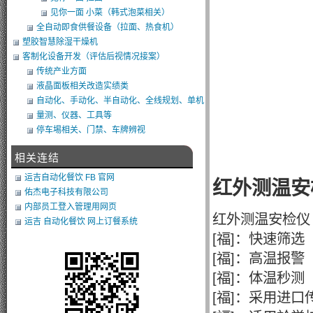
见你一面 小菜（韩式泡菜相关）
全自动即食供餐设备（拉面、热食机）
塑胶智慧除湿干燥机
客制化设备开发（评估后视情况接案）
传统产业方面
液晶面板相关改造实绩类
自动化、手动化、半自动化、全线规划、单机
类改造
量测、仪器、工具等
停车埸相关、门禁、车牌辨视
相关连结
运吉自动化餐饮 FB 官网
红外测温安
佑杰电子科技有限公司
内部员工登入管理用网页
红外测温安检仪
运吉 自动化餐饮 网上订餐系统
[福]：快速筛选
[福]：高温报警
[福]：体温秒测
[福]：采用进口