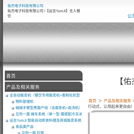
佑杰电子科技有限公司
佑杰电子科技有限公司 /【运吉YumJi】无人餐
公
饮
首页
【佑杰电子智
产品及相关服务
全自动贩卖机（餐饮专用贩卖机+客制化机型
首页
＞
产品及相关服务
+软体开发）
物料管理机
行动式，让用起来更自由
械械手臂型煮面产线（含面条机+高汤机）
（可搭POS）
见你一面 摊车系统（单一型-需搭配冷冻冰
库）
运吉YumJi 智能自动即食料理及商城贩卖系统
食品类产品
见你一面 拉面