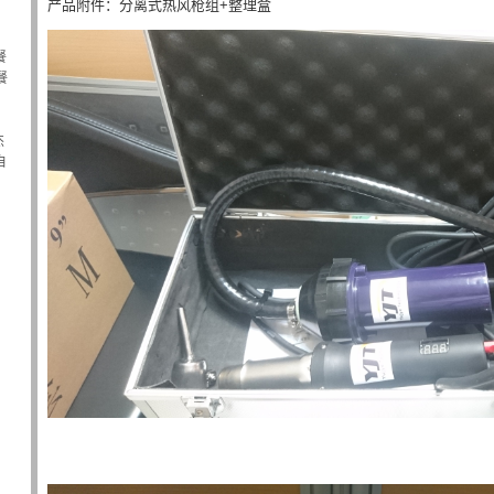
产品附件：分离式热风枪组+整理盒
餐
餐
杰
自