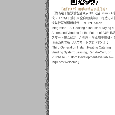
【随拍即上】用手机就能掌握信息！
【佑杰电子智慧设备整合启动！运吉 YumJi AI
饮 × 工业级干燥机 × 全自动贩卖机，打造无人
饮与智慧制程新时代！ YUJYE Smart
Integration – AI Cooking × Industrial Drying ×
Automated Vending for the Future of F&B! 佑
スマート统合始动！AI调理 × 産业用干燥机 × 
动贩売机で新しいスマート饮食时代へ！】
[Third-Generation Instant Heating Catering
Vending System: Leasing, Rent-to-Own, or
Purchase. Custom Development Available—
Inquiries Welcome!]