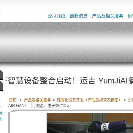
餐
公司介绍
最新消息
产品及相关服务
运
备整合启动！运吉 YumJiAI餐饮 × 工业级干
型
首页
＞
产品及相关服务
>
客制化设备开发（评估后视情况接案）
>
量
AIR GAN）（可调温、电子数位显示
）
冰
统