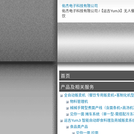
佑杰电子科技有限公司
佑杰电子科技有限公司 /【运吉YumJi】无人
饮
首页
【佑杰电子智慧设
产品及相关服务
全自动贩卖机（餐饮专用贩卖机+客制化机
+软体开发）
物料管理机
械械手臂型煮面产线（含面条机+高汤机
（可搭POS）
见你一面 摊车系统（单一型-需搭配冷冻
库）
运吉YumJi 智能自动即食料理及商城贩卖系
食品类产品
见你一面 拉面