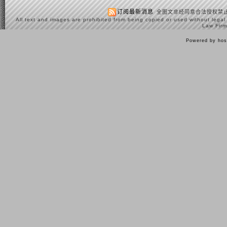
订阅最新消息
全图文非经同意合法授权禁止
All text and images are prohibited from being copied or used without legal
Law Firm
Powered by hos