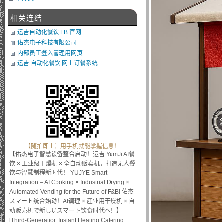
相关连结
运吉自动化餐饮 FB 官网
佑杰电子科技有限公司
内部员工登入管理用网页
运吉 自动化餐饮 网上订餐系统
【随拍即上】用手机就能掌握信息！
【佑杰电子智慧设备整合启动！运吉 YumJi AI餐
饮 × 工业级干燥机 × 全自动贩卖机，打造无人餐
饮与智慧制程新时代！ YUJYE Smart
Integration – AI Cooking × Industrial Drying ×
Automated Vending for the Future of F&B! 佑杰
スマート统合始动！AI调理 × 産业用干燥机 × 自
动贩売机で新しいスマート饮食时代へ！】
[Third-Generation Instant Heating Catering