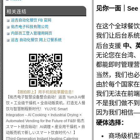
见你一面｜See Yo
相关连结
运吉自动化餐饮 FB 官网
在这个全球餐饮
佑杰电子科技有限公司
内部员工登入管理用网页
我们让后台系统
运吉 自动化餐饮 网上订餐系统
后台支援
中、
无论您在台湾、
都能即时管理营
当然，我们也必
由於每个国家
我们无法在前端
【随拍即上】用手机就能掌握信息！
【佑杰电子智慧设备整合启动！运吉 YumJi AI餐
不是我们做不到
饮 × 工业级干燥机 × 全自动贩卖机，打造无人餐
饮与智慧制程新时代！ YUJYE Smart
因为我们相信—
Integration – AI Cooking × Industrial Drying ×
Automated Vending for the Future of F&B! 佑杰
硬体选择：
スマート统合始动！AI调理 × 産业用干燥机 × 自
动贩売机で新しいスマート饮食时代へ！】
商场级机型
[Third-Generation Instant Heating Catering