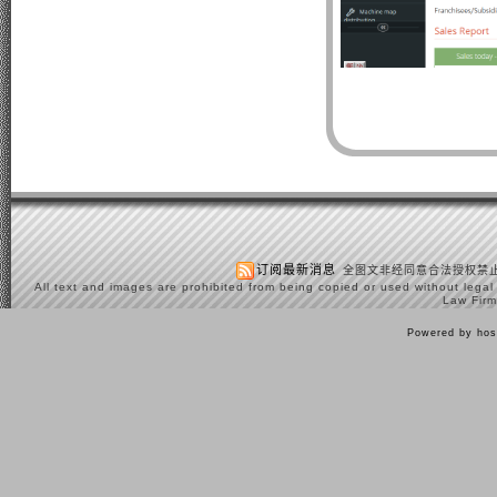
订阅最新消息
全图文非经同意合法授权禁止
All text and images are prohibited from being copied or used without legal
Law Firm
Powered by hos