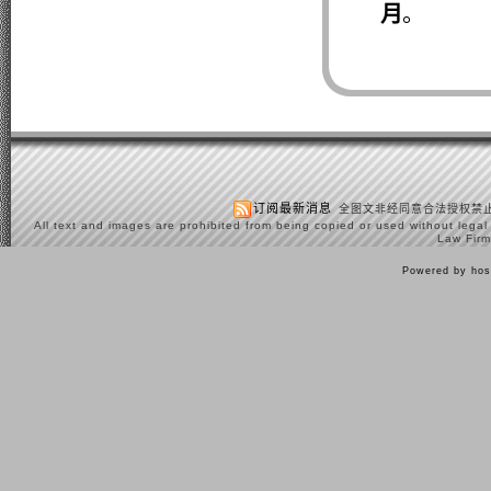
月
。
订阅最新消息
全图文非经同意合法授权禁止
All text and images are prohibited from being copied or used without legal
Law Firm
Powered by hos