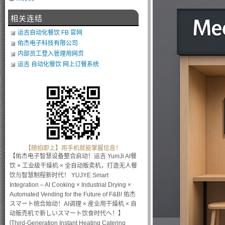
相关连结
运吉自动化餐饮 FB 官网
佑杰电子科技有限公司
内部员工登入管理用网页
运吉 自动化餐饮 网上订餐系统
【随拍即上】用手机就能掌握信息！
【佑杰电子智慧设备整合启动！运吉 YumJi AI餐
饮 × 工业级干燥机 × 全自动贩卖机，打造无人餐
饮与智慧制程新时代！ YUJYE Smart
Integration – AI Cooking × Industrial Drying ×
Automated Vending for the Future of F&B! 佑杰
スマート统合始动！AI调理 × 産业用干燥机 × 自
动贩売机で新しいスマート饮食时代へ！】
[Third-Generation Instant Heating Catering