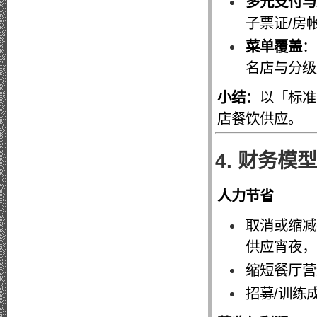
多元支付与
子票证/房
菜单覆盖
：
名店与分级
小结
：以「标准化
店餐饮供应。
4. 财务模
人力节省
取消或缩减
供应宵夜，
缩短餐厅营
招募/训练