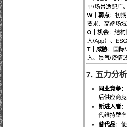
单/场景适配广
W｜弱点
：初期
要求、高端场域
O｜机会
：结构
人/App）、ES
T｜威胁
：国际
入、景气/疫情
7. 五力分
同业竞争
：
后供应商竞
新进入者
：
代维持壁垒
替代品
：便