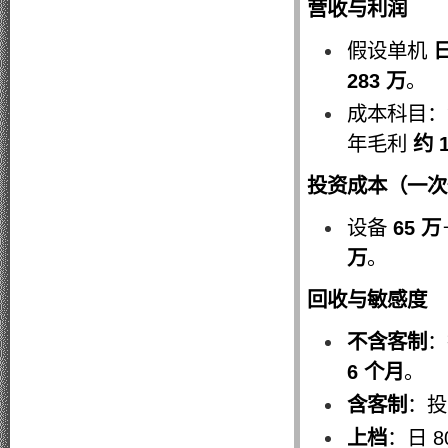
营收与利润
假设单机
日
283 万
。
成本科目
年毛利
约 1
投资成本（一次
设备
65 万
万
。
回收与敏感度
不含客制
6 个月
。
含客制
：
上档
：日 