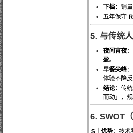
下档
：销量
五年保守
R
5. 与传
夜间宵夜
：
盈
。
早餐尖峰
：
体验不降反
结论
：传统
而动」，规
6. SWO
S｜优势
：技术