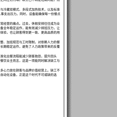
本之间左右为难。缺工已不再是短期问题，而
冻与冷藏双模式、多段式加热技术，以及标准
的人事支出压力。同时，设备能确保每一份餐点
日常经营的痛点。过去，休假安排往往成为业
设备全年稳定运作，能有效减少排班压力，让
作体验，也让顾客得到更一致、更高品质的用
调整、加班规范与工时限制，对依赖人力的餐
可长期稳定运作，避免了人力政策带来的反覆
标准化出餐流程能减少顾客抱怨，提升回头
於餐饮业主而言，这是一项能同时解决缺工与
更多心力放在顾客与品牌价值经营上。缺工不
。自动化设备，正是这个时代不可或缺的选