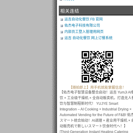
相关连结
运吉自动化餐饮 FB 官网
佑杰电子科技有限公司
内部员工登入管理用网页
运吉 自动化餐饮 网上订餐系统
【随拍即上】用手机就能掌握信息！
【佑杰电子智慧设备整合启动！运吉 YumJi AI
饮 × 工业级干燥机 × 全自动贩卖机，打造无人
饮与智慧制程新时代！ YUJYE Smart
Integration – AI Cooking × Industrial Drying ×
Automated Vending for the Future of F&B! 佑
スマート统合始动！AI调理 × 産业用干燥机 × 
动贩売机で新しいスマート饮食时代へ！】
[Third-Generation Instant Heating Catering