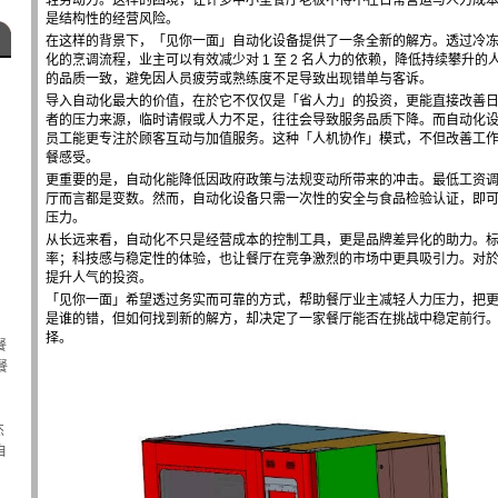
轻劳动力。这样的困境，让许多中小型餐厅老板不得不在日常营运与人力成
是结构性的经营风险。
在这样的背景下，「见你一面」自动化设备提供了一条全新的解方。透过冷
化的烹调流程，业主可以有效减少对 1 至 2 名人力的依赖，降低持续攀升
的品质一致，避免因人员疲劳或熟练度不足导致出现错单与客诉。
导入自动化最大的价值，在於它不仅仅是「省人力」的投资，更能直接改善
者的压力来源，临时请假或人力不足，往往会导致服务品质下降。而自动化
员工能更专注於顾客互动与加值服务。这种「人机协作」模式，不但改善工
餐感受。
更重要的是，自动化能降低因政府政策与法规变动所带来的冲击。最低工资
厅而言都是变数。然而，自动化设备只需一次性的安全与食品检验认证，即
压力。
从长远来看，自动化不只是经营成本的控制工具，更是品牌差异化的助力。
率；科技感与稳定性的体验，也让餐厅在竞争激烈的市场中更具吸引力。对
提升人气的投资。
「见你一面」希望透过务实而可靠的方式，帮助餐厅业主减轻人力压力，把
是谁的错，但如何找到新的解方，却决定了一家餐厅能否在挑战中稳定前行
择。
餐
餐
杰
自