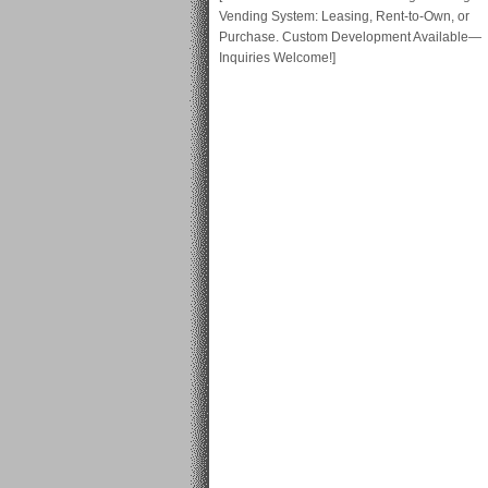
Vending System: Leasing, Rent-to-Own, or
Purchase. Custom Development Available—
Inquiries Welcome!]