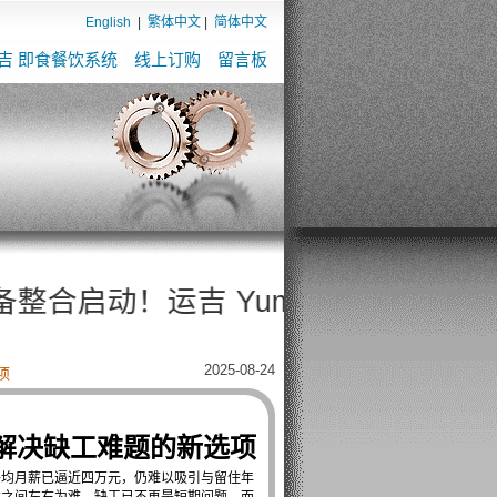
English
|
繁体中文
|
简体中文
吉 即食餐饮系统
线上订购
留言板
！运吉 YumJiAI餐饮 × 工业级干燥机 × 
2025-08-24
项
主解决缺工难题的新选项
平均月薪已逼近四万元，仍难以吸引与留住年