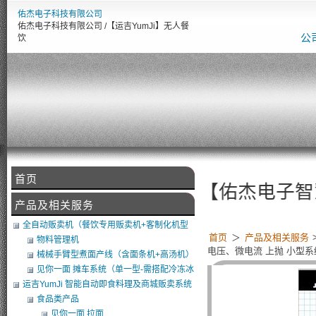
佑杰电子科技有限公司
佑杰电子科技有限公司 /【运吉YumJi】无人餐
公
饮
首页
【佑杰电子智慧设备整
产品及相关服务
全自动贩卖机（餐饮专用贩卖机+客制化机型
首页
＞
产品及相关服务
+软体开发）
物料管理机
电压、微电流 上抛 小型
械械手臂型煮面产线（含面条机+高汤机）
（可搭POS）
见你一面 摊车系统（单一型-需搭配冷冻冰
库）
运吉YumJi 智能自动即食料理及商城贩卖系统
食品类产品
见你一面 拉面