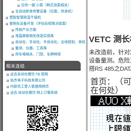
见你一面 小菜（韩式泡菜相关）
全自动即食供餐设备（拉面、热食机）
塑胶智慧除湿干燥机
客制化设备开发（评估后视情况接案）
传统产业方面
液晶面板相关改造实绩类
VETC 测
自动化、手动化、半自动化、全线规划、单机
类改造
量测、仪器、工具等
未改造前，针对
停车埸相关、门禁、车牌辨视
设备量测。危险
相关连结
搭RS 485之
运吉自动化餐饮 FB 官网
首页：（
佑杰电子科技有限公司
内部员工登入管理用网页
在何处）
运吉 自动化餐饮 网上订餐系统