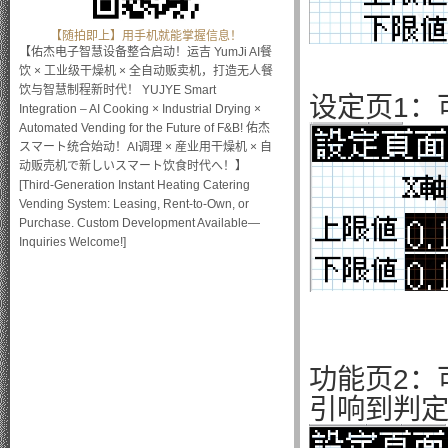
【随拍即上】用手机就能掌握信息！
【佑杰电子智慧设备整合启动！运吉 YumJi AI餐
饮 × 工业级干燥机 × 全自动贩卖机，打造无人餐
饮与智慧制程新时代！ YUJYE Smart
设定页1：
Integration – AI Cooking × Industrial Drying ×
Automated Vending for the Future of F&B! 佑杰
スマート统合始动！AI调理 × 産业用干燥机 × 自
动贩売机で新しいスマート饮食时代へ！】
[Third-Generation Instant Heating Catering
Vending System: Leasing, Rent-to-Own, or
Purchase. Custom Development Available—
Inquiries Welcome!]
功能页2：
引响到判