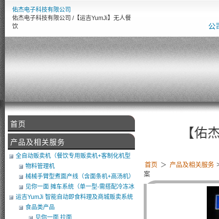
佑杰电子科技有限公司
佑杰电子科技有限公司 /【运吉YumJi】无人餐
公
饮
首页
【佑杰电子智
产品及相关服务
全自动贩卖机（餐饮专用贩卖机+客制化机型
首页
＞
产品及相关服务
+软体开发）
物料管理机
案
械械手臂型煮面产线（含面条机+高汤机）
（可搭POS）
见你一面 摊车系统（单一型-需搭配冷冻冰
库）
运吉YumJi 智能自动即食料理及商城贩卖系统
食品类产品
见你一面 拉面