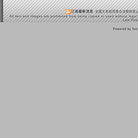
订阅最新消息
全图文非经同意合法授权禁止
All text and images are prohibited from being copied or used without legal
Law Firm
Powered by hos