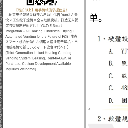
【随拍即上】用手机就能掌握信息！
单。
【佑杰电子智慧设备整合启动！运吉 YumJi AI餐
饮 × 工业级干燥机 × 全自动贩卖机，打造无人餐
饮与智慧制程新时代！ YUJYE Smart
Integration – AI Cooking × Industrial Drying ×
Automated Vending for the Future of F&B! 佑杰
スマート统合始动！AI调理 × 産业用干燥机 × 自
动贩売机で新しいスマート饮食时代へ！】
[Third-Generation Instant Heating Catering
Vending System: Leasing, Rent-to-Own, or
Purchase. Custom Development Available—
Inquiries Welcome!]