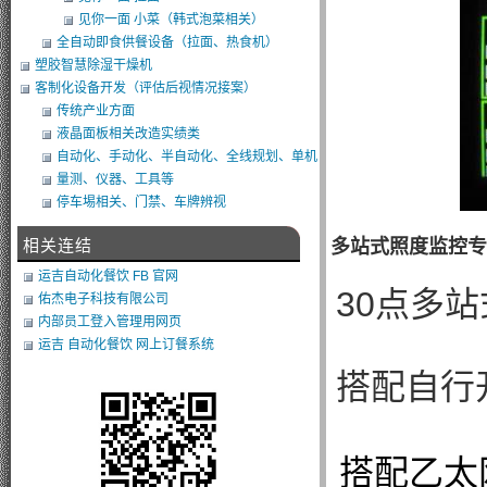
见你一面 小菜（韩式泡菜相关）
全自动即食供餐设备（拉面、热食机）
塑胶智慧除湿干燥机
客制化设备开发（评估后视情况接案）
传统产业方面
液晶面板相关改造实绩类
自动化、手动化、半自动化、全线规划、单机
类改造
量测、仪器、工具等
停车埸相关、门禁、车牌辨视
相关连结
多站式照度监控专
运吉自动化餐饮 FB 官网
30点多
佑杰电子科技有限公司
内部员工登入管理用网页
运吉 自动化餐饮 网上订餐系统
搭配自行开
搭配乙太