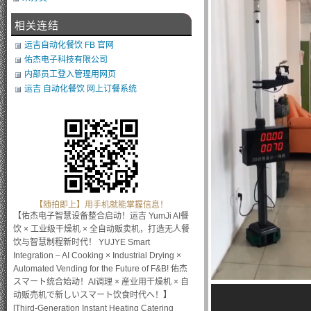
相关连结
运吉自动化餐饮 FB 官网
佑杰电子科技有限公司
内部员工登入管理用网页
运吉 自动化餐饮 网上订餐系统
【随拍即上】用手机就能掌握信息！
【佑杰电子智慧设备整合启动！运吉 YumJi AI餐
饮 × 工业级干燥机 × 全自动贩卖机，打造无人餐
饮与智慧制程新时代！ YUJYE Smart
Integration – AI Cooking × Industrial Drying ×
Automated Vending for the Future of F&B! 佑杰
スマート统合始动！AI调理 × 産业用干燥机 × 自
动贩売机で新しいスマート饮食时代へ！】
[Third-Generation Instant Heating Catering