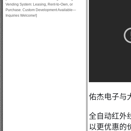
Vending System: Leasing, Rent-to-Own, or
Purchase. Custom Development Available—
Inquiries Welcome!]
佑杰电子与
全自动红外
以更优惠的