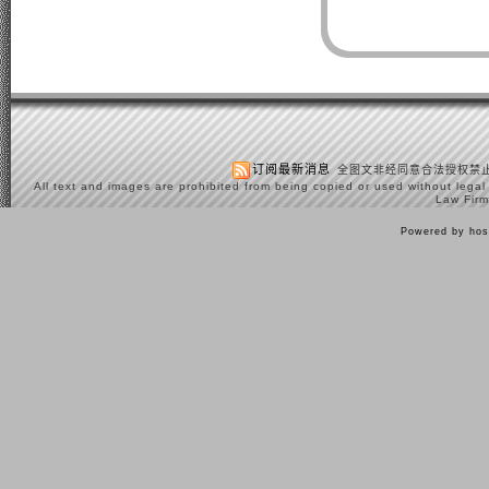
订阅最新消息
全图文非经同意合法授权禁止
All text and images are prohibited from being copied or used without legal
Law Firm
Powered by hos