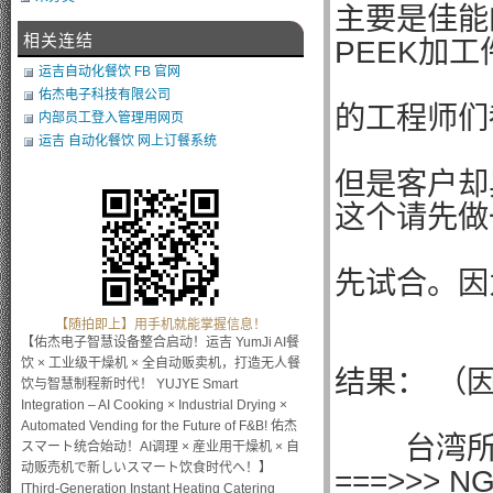
主要是佳能
相关连结
PEEK加
运吉自动化餐饮 FB 官网
佑杰电子科技有限公司
的工程师们
内部员工登入管理用网页
运吉 自动化餐饮 网上订餐系统
但是客户却
这个请先做
先试合。因
【随拍即上】用手机就能掌握信息！
【佑杰电子智慧设备整合启动！运吉 YumJi AI餐
饮 × 工业级干燥机 × 全自动贩卖机，打造无人餐
结果： （
饮与智慧制程新时代！ YUJYE Smart
Integration – AI Cooking × Industrial Drying ×
Automated Vending for the Future of F&B! 佑杰
台湾所贩
スマート统合始动！AI调理 × 産业用干燥机 × 自
动贩売机で新しいスマート饮食时代へ！】
===>>> NG
[Third-Generation Instant Heating Catering