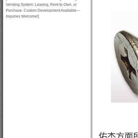
Vending System: Leasing, Rent-to-Own, or
Purchase. Custom Development Available—
Inquiries Welcome!]
佑杰方面