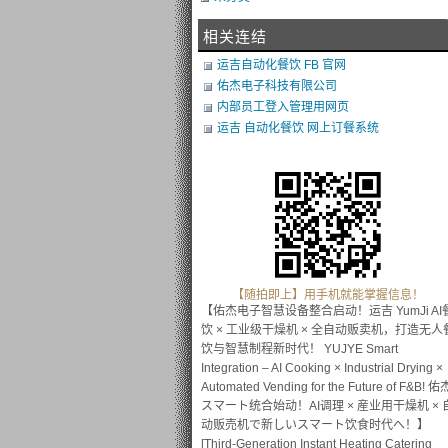
相关连结
运吉自动化餐饮 FB 官网
佑杰电子科技有限公司
内部员工登入管理用网页
运吉 自动化餐饮 网上订餐系统
【随拍即上】用手机就能掌握信息！
【佑杰电子智慧设备整合启动！运吉 YumJi AI
饮 × 工业级干燥机 × 全自动贩卖机，打造无人
饮与智慧制程新时代！ YUJYE Smart
Integration – AI Cooking × Industrial Drying ×
Automated Vending for the Future of F&B! 佑
スマート统合始动！AI调理 × 産业用干燥机 × 
动贩売机で新しいスマート饮食时代へ！】
[Third-Generation Instant Heating Catering