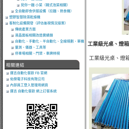
見你一麵 小菜（韓式泡菜相關）
全自動即食供餐設備（拉麵、熱食機）
塑膠智慧除濕乾燥機
客制化設備開發（評估後視情況接案）
傳統產業方面
液晶面板相關改造實績類
自動化、手動化、半自動化、全線規劃、單機
工業級光桌、燈箱
類改造
量測、儀器、工具等
停車埸相關、門禁、車牌辨視
工業級光桌、燈箱
相關連結
運吉自動化餐飲 FB 官網
佑傑電子科技有限公司
內部員工登入管理用網頁
運吉 自動化餐飲 網上訂餐系統