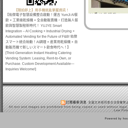
【隨拍即上】用手機就能掌握資訊！
【佑傑電子智慧設備整合啟動！運吉 YumJi AI餐
飲 × 工業級乾燥機 × 全自動販賣機，打造無人餐
飲與智慧製程新時代！ YUJYE Smart
Integration – AI Cooking × Industrial Drying ×
Automated Vending for the Future of F&B! 佑傑
スマート統合始動！AI調理 × 産業用乾燥機 × 自
動販売機で新しいスマート飲食時代へ！】
[Third-Generation Instant Heating Catering
Vending System: Leasing, Rent-to-Own, or
Purchase. Custom Development Available—
Inquiries Welcome!]
訂閱最新消息
全圖文非經同意合法授權禁止
All text and images are prohibited from being copied or used without legal
Law Firm
Powered by hos