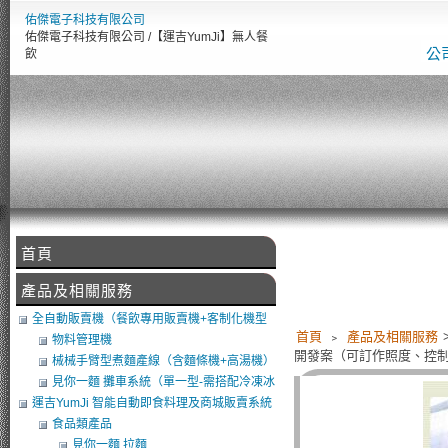
佑傑電子科技有限公司
佑傑電子科技有限公司 /【運吉YumJi】無人餐
公
飲
首頁
產品及相關服務
全自動販賣機（餐飲專用販賣機+客制化機型
首頁
﹥
產品及相關服務
+軟體開發）
物料管理機
開發案（可訂作照度、控制
械械手臂型煮麵產線（含麵條機+高湯機）
（可搭POS）
見你一麵 攤車系統（單一型-需搭配冷凍冰
庫）
運吉YumJi 智能自動即食料理及商城販賣系統
食品類產品
見你一麵 拉麵