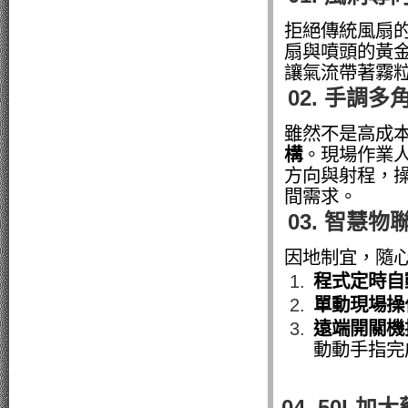
拒絕傳統風扇的散
扇與噴頭的黃
讓氣流帶著霧
02. 手調
雖然不是高成
構
。現場作業
方向與射程
，
間需求
。
03. 智慧
因地制宜，隨
程式定時自
單動現場操
遠端開關機控
動動手指完
04. 50L