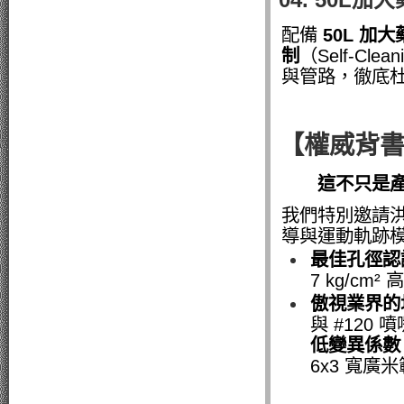
配備
50L 加
制
（Self-Cl
與管路
，徹底
【權威背
這不只是
我們特別邀請
導與運動軌跡
最佳孔徑認證
7 kg/c
傲視業界的
與 #120
低變異係數
6x3 寬