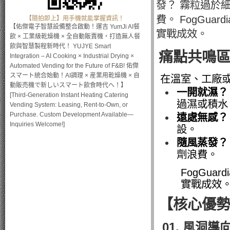
發？ 霧粒過於
費。 FogGu
【隨拍即上】用手機就能掌握資訊！
【佑傑電子智慧設備整合啟動！運吉 YumJi AI餐
實戰成效。
飲 × 工業級乾燥機 × 全自動販賣機，打造無人餐
飲與智慧製程新時代！ YUJYE Smart
痛點共鳴
Integration – AI Cooking × Industrial Drying ×
Automated Vending for the Future of F&B! 佑傑
スマート統合始動！AI調理 × 産業用乾燥機 × 自
在溫室、工廠
動販売機で新しいスマート飲食時代へ！】
一開就濕？
[Third-Generation Instant Heating Catering
過濕或積水
Vending System: Leasing, Rent-to-Own, or
Purchase. Custom Development Available—
遠處無感？
Inquiries Welcome!]
設
。
隨風蒸發？
劑浪費
。
FogGu
實戰成效
【核心優
01. 風洞