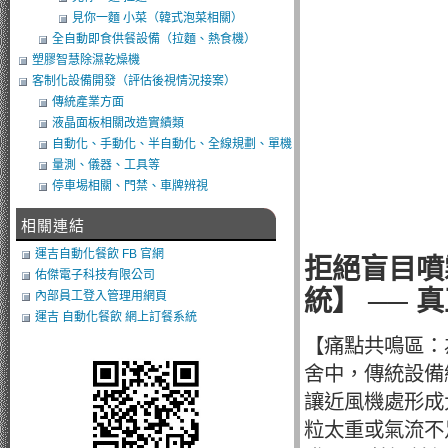
見你一麵 小菜（韓式泡菜相關）
全自動即食供餐設備（拉麵、熱食機）
塑膠智慧除濕乾燥機
客制化設備開發（評估後視情況接案）
傳統產業方面
液晶面板相關改造實績類
自動化、手動化、半自動化、全線規劃、單機
類改造
量測、儀器、工具等
停車埸相關、門禁、車牌辨視
相關連結
運吉自動化餐飲 FB 官網
拒絕盲目噴霧
佑傑電子科技有限公司
統】 ──
內部員工登入管理用網頁
運吉 自動化餐飲 網上訂餐系統
【痛點共鳴區：
舍中，傳統設備
讓近風機處形成
粒太重或氣流不