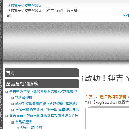
佑傑電子科技有限公司
佑傑電子科技有限公司 /【運吉YumJi】無人餐
公
飲
首頁
傑電子智慧設備整合啟動！運吉 YumJiAI餐飲 
產品及相關服務
全自動販賣機（餐飲專用販賣機+客制化機型
首頁
﹥
產品及相關服務
+軟體開發）
物料管理機
YJT【FogGuardian
械械手臂型煮麵產線（含麵條機+高湯機）
（可搭POS）
見你一麵 攤車系統（單一型-需搭配冷凍冰
庫）
運吉YumJi 智能自動即食料理及商城販賣系統
食品類產品
見你一麵 拉麵