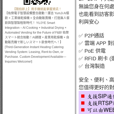
無論您身在何
【隨拍即上】用手機就能掌握資訊！
也能看到訪客影
【佑傑電子智慧設備整合啟動！運吉 YumJi AI餐
飲 × 工業級乾燥機 × 全自動販賣機，打造無人餐
利與安心
飲與智慧製程新時代！ YUJYE Smart
Integration – AI Cooking × Industrial Drying ×
Automated Vending for the Future of F&B! 佑傑
✅ P2P通話
スマート統合始動！AI調理 × 産業用乾燥機 × 自
✅ 雲端 APP 
動販売機で新しいスマート飲食時代へ！】
[Third-Generation Instant Heating Catering
✅ PoE 供電
Vending System: Leasing, Rent-to-Own, or
Purchase. Custom Development Available—
✅ RFID 刷卡 (
Inquiries Welcome!]
✅ 台灣製造
安全、便利、
您值得更好的