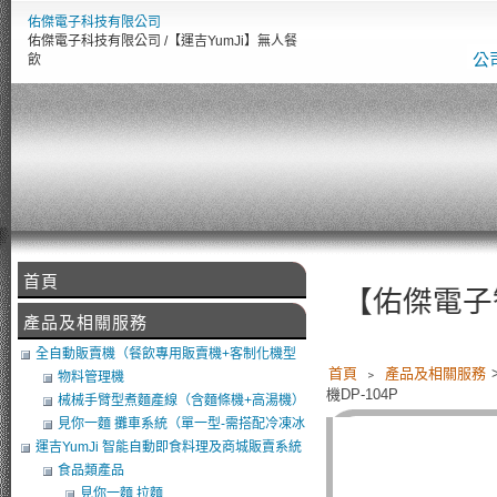
佑傑電子科技有限公司
佑傑電子科技有限公司 /【運吉YumJi】無人餐
公
飲
首頁
【佑傑電子智慧設備
產品及相關服務
全自動販賣機（餐飲專用販賣機+客制化機型
首頁
﹥
產品及相關服務
+軟體開發）
物料管理機
機DP-104P
械械手臂型煮麵產線（含麵條機+高湯機）
（可搭POS）
見你一麵 攤車系統（單一型-需搭配冷凍冰
庫）
運吉YumJi 智能自動即食料理及商城販賣系統
食品類產品
見你一麵 拉麵