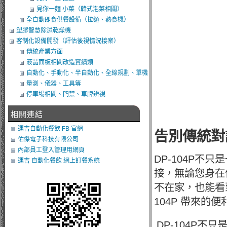
見你一麵 小菜（韓式泡菜相關）
全自動即食供餐設備（拉麵、熱食機）
塑膠智慧除濕乾燥機
客制化設備開發（評估後視情況接案）
傳統產業方面
液晶面板相關改造實績類
自動化、手動化、半自動化、全線規劃、單機
類改造
量測、儀器、工具等
停車埸相關、門禁、車牌辨視
相關連結
運吉自動化餐飲 FB 官網
告別傳統對講
佑傑電子科技有限公司
內部員工登入管理用網頁
DP-104P
運吉 自動化餐飲 網上訂餐系統
接，無論您身在
不在家，也能看
104P 帶來的
DP-104P