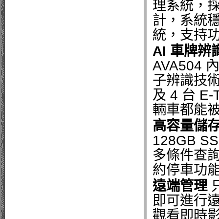
理系統，採
計，系統
統，支持
AI 車牌辨識
AVA504
子辨識技術
及 4 台 
輛車都能
高容量儲
128GB
多條件查詢
約停車功
遠端管理
只
即可進行
觀看即時