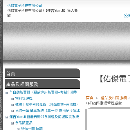
佑傑電子科技有限公司
佑傑電子科技有限公司 /【運吉YumJi】無人餐
公
飲
首頁
【佑傑電子智慧設
產品及相關服務
全自動販賣機（餐飲專用販賣機+客制化機型
首頁
﹥
產品及相關服務
+軟體開發）
物料管理機
+eTag停車場管理系統
械械手臂型煮麵產線（含麵條機+高湯機）
（可搭POS）
見你一麵 攤車系統（單一型-需搭配冷凍冰
庫）
運吉YumJi 智能自動即食料理及商城販賣系統
食品類產品
見你一麵 拉麵