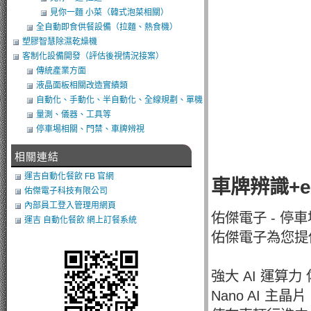
見你一麵 小菜（韓式泡菜相關）
全自動即食供餐設備（拉麵、熱食機）
塑膠智慧除濕乾燥機
客制化設備開發（評估後視情況接案）
傳統產業方面
液晶面板相關改造實績類
自動化、手動化、半自動化、全線規劃、單機
類改造
量測、儀器、工具等
停車埸相關、門禁、車牌辨視
相關連結
運吉自動化餐飲 FB 官網
車牌辨識+
佑傑電子科技有限公司
內部員工登入管理用網頁
佑傑電子 - 停車
運吉 自動化餐飲 網上訂餐系統
佑傑電子為您提
強大 AI 運算力 
Nano AI 