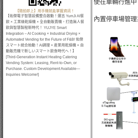
使在車輛行進中
【隨拍即上】用手機就能掌握資訊！
【佑傑電子智慧設備整合啟動！運吉 YumJi AI餐
內置停車場管理系
飲 × 工業級乾燥機 × 全自動販賣機，打造無人餐
飲與智慧製程新時代！ YUJYE Smart
Integration – AI Cooking × Industrial Drying ×
Automated Vending for the Future of F&B! 佑傑
スマート統合始動！AI調理 × 産業用乾燥機 × 自
動販売機で新しいスマート飲食時代へ！】
[Third-Generation Instant Heating Catering
Vending System: Leasing, Rent-to-Own, or
Purchase. Custom Development Available—
Inquiries Welcome!]