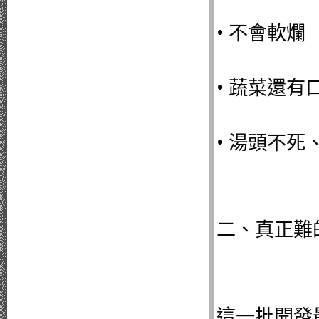
• 不會軟爛
• 蔬菜還有
• 湯頭不死
二、真正難
這一批開發