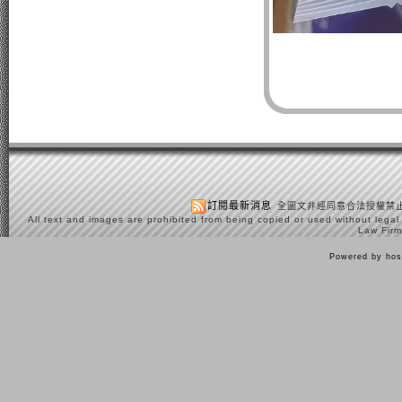
訂閱最新消息
全圖文非經同意合法授權禁止
All text and images are prohibited from being copied or used without legal
Law Firm
Powered by hos