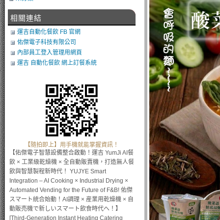
相關連結
運吉自動化餐飲 FB 官網
佑傑電子科技有限公司
內部員工登入管理用網頁
運吉 自動化餐飲 網上訂餐系統
【隨拍即上】用手機就能掌握資訊！
【佑傑電子智慧設備整合啟動！運吉 YumJi AI餐
飲 × 工業級乾燥機 × 全自動販賣機，打造無人餐
飲與智慧製程新時代！ YUJYE Smart
Integration – AI Cooking × Industrial Drying ×
Automated Vending for the Future of F&B! 佑傑
スマート統合始動！AI調理 × 産業用乾燥機 × 自
動販売機で新しいスマート飲食時代へ！】
[Third-Generation Instant Heating Catering