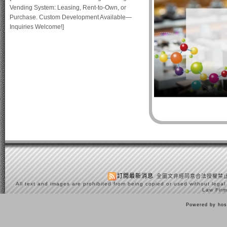
Vending System: Leasing, Rent-to-Own, or
Purchase. Custom Development Available—
Inquiries Welcome!]
訂閱最新消息
全圖文非經同意合法授權禁止
All text and images are prohibited from being copied or used without legal
Law Firm
Powered by hos