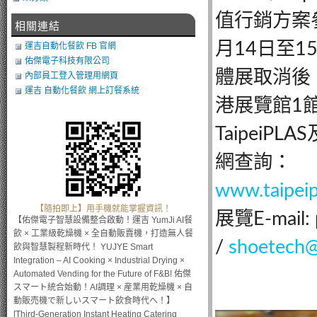
值行銷方案
相關連結
月14日至1
運吉自動化餐飲 FB 官網
佑傑電子科技有限公司
體展取消後，
內部員工登入管理用網頁
運吉 自動化餐飲 網上訂餐系統
港展覽館1
TaipeiPL
網查詢：
www.taipeip
【隨拍即上】用手機就能掌握資訊！
展覽E-mail: p
【佑傑電子智慧設備整合啟動！運吉 YumJi AI餐
飲 × 工業級乾燥機 × 全自動販賣機，打造無人餐
/
shoetech@t
飲與智慧製程新時代！ YUJYE Smart
Integration – AI Cooking × Industrial Drying ×
Automated Vending for the Future of F&B! 佑傑
スマート統合始動！AI調理 × 産業用乾燥機 × 自
動販売機で新しいスマート飲食時代へ！】
[Third-Generation Instant Heating Catering