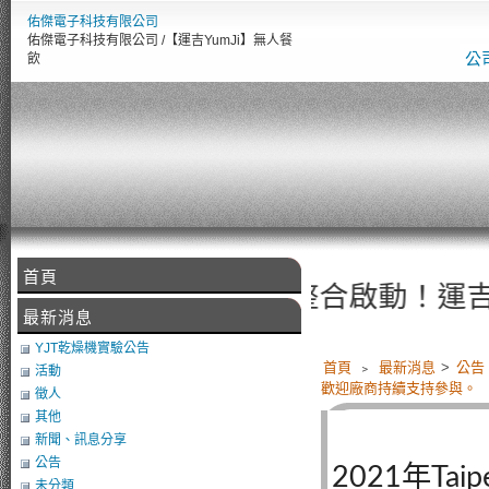
佑傑電子科技有限公司
佑傑電子科技有限公司 /【運吉YumJi】無人餐
公
飲
首頁
【佑傑電子智慧設備整合啟動！運吉 YumJiAI
最新消息
YJT乾燥機實驗公告
首頁
﹥
最新消息
>
公告
活動
歡迎廠商持續支持參與。
徵人
其他
新聞、訊息分享
公告
2021年Taipe
未分類