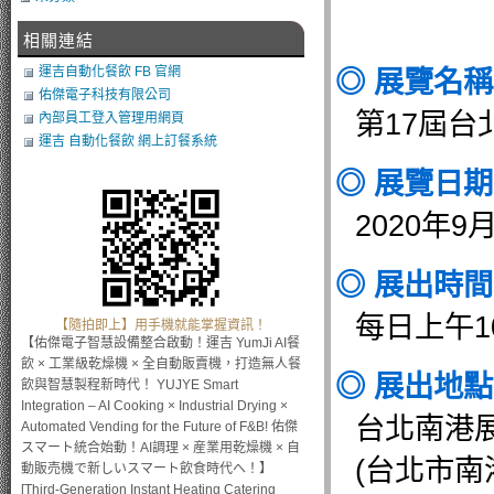
相關連結
運吉自動化餐飲 FB 官網
◎ 展覽名
佑傑電子科技有限公司
第17屆台北國
內部員工登入管理用網頁
運吉 自動化餐飲 網上訂餐系統
◎ 展覽日
2020年9
◎ 展出時
每日上午1
【隨拍即上】用手機就能掌握資訊！
【佑傑電子智慧設備整合啟動！運吉 YumJi AI餐
飲 × 工業級乾燥機 × 全自動販賣機，打造無人餐
◎ 展出地
飲與智慧製程新時代！ YUJYE Smart
Integration – AI Cooking × Industrial Drying ×
台北南港展覽
Automated Vending for the Future of F&B! 佑傑
スマート統合始動！AI調理 × 産業用乾燥機 × 自
(台北市南
動販売機で新しいスマート飲食時代へ！】
[Third-Generation Instant Heating Catering