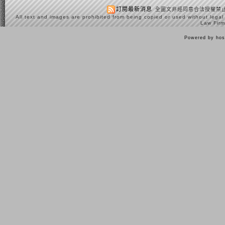
訂閱最新消息
全圖文非經同意合法授權禁止
All text and images are prohibited from being copied or used without legal
Law Firm
Powered by hos