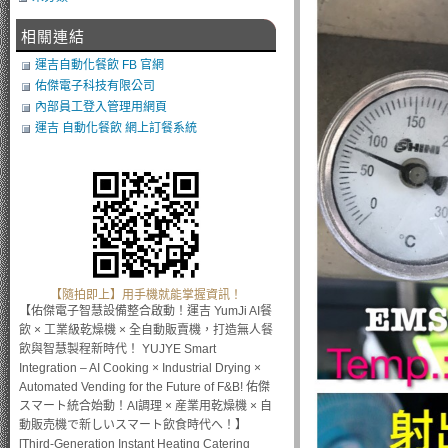
相關連結
運吉自動化餐飲 FB 官網
佑傑電子科技有限公司
內部員工登入管理用網頁
運吉 自動化餐飲 網上訂餐系統
【隨拍即上】用手機就能掌握資訊！
【佑傑電子智慧設備整合啟動！運吉 YumJi AI餐
飲 × 工業級乾燥機 × 全自動販賣機，打造無人餐
飲與智慧製程新時代！ YUJYE Smart
Integration – AI Cooking × Industrial Drying ×
Automated Vending for the Future of F&B! 佑傑
スマート統合始動！AI調理 × 産業用乾燥機 × 自
動販売機で新しいスマート飲食時代へ！】
[Third-Generation Instant Heating Catering