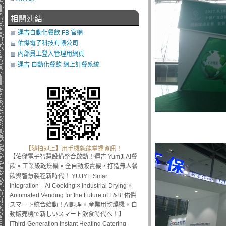
相關連結
運吉自動化餐飲 FB 官網
佑傑電子科技有限公司
內部員工登入管理用網頁
運吉 自動化餐飲 網上訂餐系統
【隨拍即上】用手機就能掌握資訊！
【佑傑電子智慧設備整合啟動！運吉 YumJi AI餐
飲 × 工業級乾燥機 × 全自動販賣機，打造無人餐
飲與智慧製程新時代！ YUJYE Smart
Integration – AI Cooking × Industrial Drying ×
Automated Vending for the Future of F&B! 佑傑
スマート統合始動！AI調理 × 産業用乾燥機 × 自
動販売機で新しいスマート飲食時代へ！】
[Third-Generation Instant Heating Catering