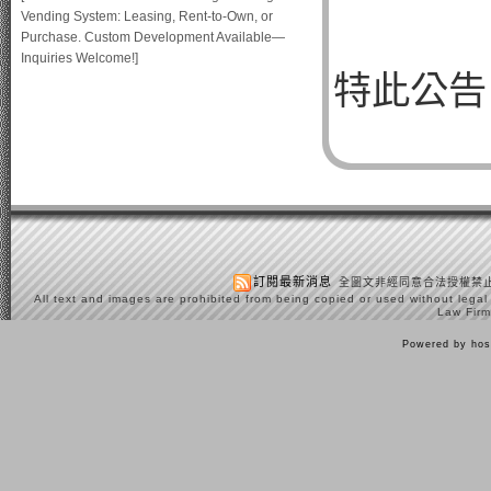
Vending System: Leasing, Rent-to-Own, or
Purchase. Custom Development Available—
Inquiries Welcome!]
特此公告
訂閱最新消息
全圖文非經同意合法授權禁止
All text and images are prohibited from being copied or used without legal
Law Firm
Powered by hos