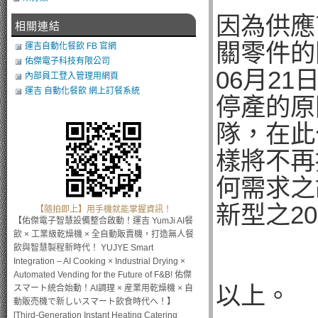
因為供應商
相關連結
關零件的
運吉自動化餐飲 FB 官網
佑傑電子科技有限公司
06月2
內部員工登入管理用網頁
運吉 自動化餐飲 網上訂餐系統
停產的原
隊，在此
樣將不再
何需求之
新型之2
【隨拍即上】用手機就能掌握資訊！
【佑傑電子智慧設備整合啟動！運吉 YumJi AI餐
飲 × 工業級乾燥機 × 全自動販賣機，打造無人餐
飲與智慧製程新時代！ YUJYE Smart
Integration – AI Cooking × Industrial Drying ×
Automated Vending for the Future of F&B! 佑傑
以上。
スマート統合始動！AI調理 × 産業用乾燥機 × 自
動販売機で新しいスマート飲食時代へ！】
[Third-Generation Instant Heating Catering