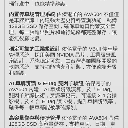
輛行進中，也能精準辨識。
內置停車場管理系統
佑傑電子的 AVA504 不僅僅
是車牌辨識！內建強大歷史資料查詢功能，配備
128GB SSD 儲存空間，確保車道口門禁安全管
理。每一張進出照片和通行紀錄都完整保存，讓
您無後顧之憂。
穩定可靠的工業級設計
佑傑電子的 VBell 停車場
管理系統，採用美國 NVIDIA 晶片，工業級無風
扇設計，系統穩定可靠。由台灣專業團隊開發的
軟體系統，支持功能擴充和訂製，方便遠端升級
和維護。
AI 車牌辨識 & E-Tag 雙因子驗證
佑傑電子的
AVA504 內建「AI 車牌辨識演算」及「E-Tag」
雙因子辨識技術，辨識率更高。可連接 2-4 台攝
影機，及 4 台 E-Tag 讀卡機，提升車輛辨識率，
確保每一輛車都能被準確識別。
高容量儲存與便捷管理
佑傑電子的 AVA504 具備
128GB SSD 高容量儲存，支持車牌、日期、車