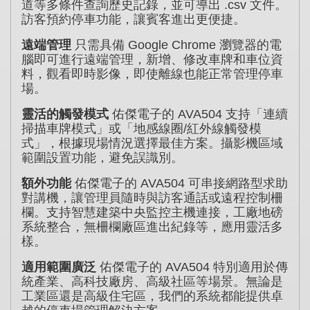
道等多條件查詢歷史記錄，並可導出 .csv 文件。
訪客預約停車功能，讓賓客進出更便捷。
遠端管理
只需具備 Google Chrome 瀏覽器的電
腦即可進行遠端管理，新增、修改車牌和車位資
料，觀看即時影像，即使離線也能正常管理停車
場。
靈活的觸發模式
佑傑電子的 AVA504 支持「連續
掃描車牌模式」或「地感線圈/紅外線觸發模
式」，根據現場情況選擇最佳方案。攝影機區域
範圍設置功能，避免誤識別。
額外功能
佑傑電子的 AVA504 可串接網路型求助
對講機，讓管理員隨時與訪客通話或遠程控制柵
欄。支持智慧建築中央監控主機連接，工廠地磅
系統整合，無柵欄廠區進出紀錄等，應用靈活多
樣。
適用範圍廣泛
佑傑電子的 AVA504 特別適用於傳
統產業、高科技廠房、高級社區等場景。無論是
工業區還是高級住宅區，我們的系統都能提供卓