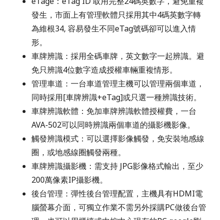
eTage：
eTag ID 取用完整24碼英數字，避免重複
發生，市面上有管理軟體只採用其中4碼英數字轉
為維根34, 容易發生不同eTag號碼卻可以進入情
形。
車牌辨識：
採用全碼車牌，英文數字一起辨識。避
免只辨識4位數字造成授權車輛重複情形。
管理車道：
一台車道管理主機可以管理兩個車道，
同時採用[車牌辨識+eTag]或只選一種辨識技術。
車牌辨識軟體：
免加車牌辨識軟體授權費，一台
AVA-502可以同時辨識兩個車道的攝影機影像。
觸發辨識模式：
可以選擇影像觸發，免安裝地感線
圈，或地感線圈觸發兩種。
車牌辨識攝影機：
需支持 JPG影像格式輸出，至少
200萬像素IP攝影機。
後台管理：
彈性後台管理配置，主機具有HDMI電
腦螢幕介面，可獨立作業不需另外採購PC做後台管