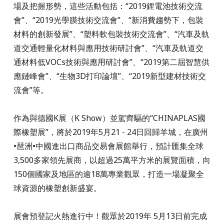
場及把握形勢，這些活動包括：“2019鋰電池技術交流
會”、“2019光學膜技術交流會”、“新消費趨勢下，包裝
材料的創新發展”、“塑料軟包裝技術交流會”、“汽車及軌
道交通輕量化材料與應用技術研討會”、“汽車及軌道交
通材料低VOCs技術與應用研討會”、“2019第二屆智慧供
應鏈峰會”、“生物3D打印論壇”、“2019新型建材技術交
流會”等。
作為與德國K展（K Show）並駕齊驅的“CHINAPLAS國
際橡塑展”，將於2019年5月21 - 24日回歸羊城，在廣州
•琶洲•中國進出口商品交易會展館舉行，預計匯集全球
3,500多家領先展商，以超過25萬平方米的展覽面積，向
150個國家及地區的逾18萬專業觀眾，打造一場凝聚全
球資源的橡塑創新盛宴。
展會預登記火熱進行中！觀眾於2019年 5月13日前完成