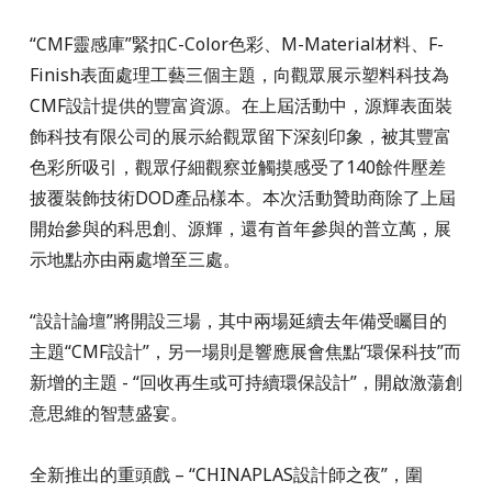
“CMF靈感庫”緊扣C-Color色彩、M-Material材料、F-
Finish表面處理工藝三個主題，向觀眾展示塑料科技為
CMF設計提供的豐富資源。在上屆活動中，源輝表面裝
飾科技有限公司的展示給觀眾留下深刻印象，被其豐富
色彩所吸引，觀眾仔細觀察並觸摸感受了140餘件壓差
披覆裝飾技術DOD產品樣本。本次活動贊助商除了上屆
開始參與的科思創、源輝，還有首年參與的普立萬，展
示地點亦由兩處增至三處。
“設計論壇”將開設三場，其中兩場延續去年備受矚目的
主題“CMF設計”，另一場則是響應展會焦點“環保科技”而
新增的主題 - “回收再生或可持續環保設計”，開啟激蕩創
意思維的智慧盛宴。
全新推出的重頭戲 – “CHINAPLAS設計師之夜”，圍