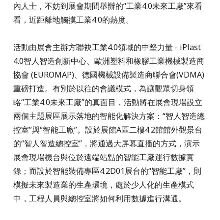
內人士，不妨到展會期間舉辦的“工業4.0未來工廠”來看
看，近距離地觸摸工業4.0的熱度。
活動由展會主辦方聯袂工業4.0領域的中堅力量 - iPlast
4.0智人智造創新中心、歐洲塑料和橡膠工業機械製造商
協會 (EUROMAP)、德國機械設備製造商聯合會(VDMA)
重磅打造。有別於以往的會議模式，為讓觀眾切身領
略“工業4.0未來工廠”的真面目，活動將在展會現場設立
兩個主題展區展示落地的智能化解決方案：“智人智造總
控室”與“智能工廠”。設於展館A區二樓4.2館館外觀景台
的“智人智造總控室”，將通過大屏幕直播的方式，演示
展會現場機台與位於遠端站點的智能工廠運行數據實
錄；而設於智能裝備專區4.2D01展台的“智能工廠”，則
模擬未來製造業的生產環境，處於少人化的生產模式
中，工程人員與總控室將如何利用數據進行溝通。