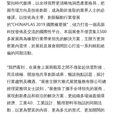
緊扣時代脈搏，以全球視野更清晰地洞悉產業格局，把
握市場方向及技術創新，成為勤於進取的業界人士的必
修課。以技術為主導、創新驅動行業發展
的“CHINAPLAS 2019 國際橡塑展”，傾力打造一個高新
科技發佈及交流的國際性平台。本屆展會不僅雲集3,500
多家展商為橡塑行業帶來領先的解決方案，主辦方更洞
察業內需求，於展前及展會期間匠心打造一系列精彩絕
倫的同期活動。
“我們看到，在展會上展商觀眾之間不僅架起供需對接，
而且積極、開放地共享創新成果，暢談熱點話題，探討
行業趨勢及機遇。”展會主辦方雅式展覽服務有限公司總
經理梁雅琪女士談到，“展會除了攜手全球領先的展商，
展現創新產品和前沿的解決方案，更組織多場涵蓋循環
經濟、工業4.0、工業設計、醫用塑料等熱話的同期活
動，以更為豐富的內容、更為多元的形式、更加開闊的