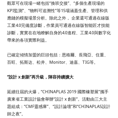
觀眾可在現場一睹包括“換班交接”、“多個生產現場的
KPI監測”、“物料可追溯性”等15場涵蓋生產、管理和供
應鏈的模擬場景分析。除此之外， 企業還可通過在線版
工業4.0完備度診斷，作業員可通過在線版智能匠才技能
診斷，實實在在地瞭解自身的4.0進程、工業4.0與數字化
帶來的各項實際利益。
已確定傾情加盟的巨頭包括：恩格爾、長飛亞、住重、
百旺、拓斯达、松井、Monitor、迪嘉、TIG等。
“設計 x 創新”再升級，陣容持續擴大
延續往屆的火爆，“CHINAPLAS 2019 國際橡塑展”攜手
廣東省工業設計協會舉辦“設計 x 創新”。活動由三大主
題組成：“CMF靈感庫”、“設計論壇”和“CHINAPLAS設計
師之夜”。