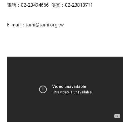
電話：02-23494666 傳真：02-23813711
E-mail：
tami@tami.org.tw