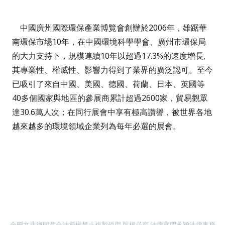
中國廣州國際環保產業博覽會
創辦於
2006
年，
雄踞華
南環保市場
10
年，在中國環境科學學會、廣州市環保局
的大力支持下
，規模連續
10
年以超過
17.3%
的速度增長
,
其專業性、權威性、影響力得到了業界的廣泛認可。至今
已吸引了來自中國、美國、德國、荷蘭、日本、英國等
40
多個國家與地區的參展商累計超過
2600
家，貿易觀眾
達
30.6
萬人次；在同行展會中享有極高讚譽，被世界各地
越來越多的環境領域企業列為每年必選的展會。
全圖文非經同意合法授權禁止複製使用 版權必究 法律顧問
氶
穎法律
事務